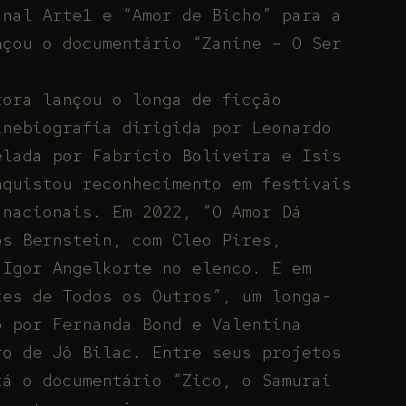
anal Arte1 e “Amor de Bicho” para a
nçou o documentário “Zanine – O Ser
tora lançou o longa de ficção
inebiografia dirigida por Leonardo
elada por Fabrício Boliveira e Isis
nquistou reconhecimento em festivais
 nacionais. Em 2022, “O Amor Dá
os Bernstein, com Cleo Pires,
 Igor Angelkorte no elenco. E em
tes de Todos os Outros”, um longa-
o por Fernanda Bond e Valentina
ro de Jô Bilac. Entre seus projetos
tá o documentário “Zico, o Samurai