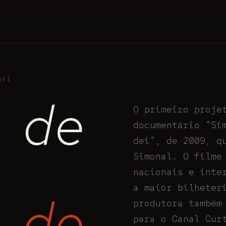
sil
 de
O primeiro proje
documentário “Si
dei”, de 2009, q
Simonal. O filme
nacionais e inte
a maior bilheter
 de
produtora também
para o Canal Cur