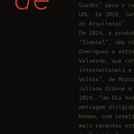
Quadro” para o c
UOL. Em 2016, la
do Arquitetar”.
Em 2019, a produ
“Simonal”, uma c
Domingues e estr
Valverde, que co
internacionais e
Voltas”, de Marc
Juliana Didone e
2024, “Um Dia An
metragem dirigid
Homem, com rotei
mais recentes es