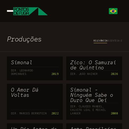
Produções
RELEVÂNCIA
RECENTES
A–Z
Simonal
Zico: O Samurai
de Quintino
DIR. LEONARDO
DOMINGUES
2019
DIR. JOÃO WAINER
2026
O Amor Dá
Simonal -
Voltas
Ninguém Sabe o
Duro Que Dei
DIR. CLÁUDIO MANOEL,
CALVITO LEAL E MICAEL
DIR. MARCOS BERNSTEIN
2022
LANGER
2008