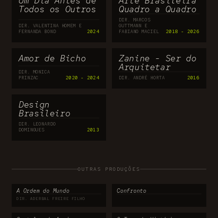
Um Dia Antes de
Arte Brasileira
Todos os Outros
Quadro a Quadro
DIR. MARCOS
DIR. VALENTINA HOMEM E
GUTTMANN E
FERNANDA BOND
2024
FABIANO MACIEL
2018 - 2026
Amor de Bicho
Zanine - Ser do
Arquitetar
DIR. MONICA
PRINZAC
2020 - 2024
DIR. ANDRÉ HORTA
2016
Design
Brasileiro
DIR. LEONARDO
DOMINGUES
2013
OUTRAS PRODUÇÕES
A Ordem do Mundo
Confronto
DIR. ADERBAL FREIRE FILHO