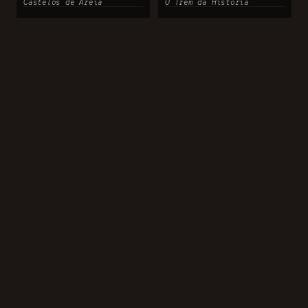
Castelos de Areia
O Trem da História
PONTOS DE FUGA
NAVEGAÇÃO
Portfólio
Vem aí
História
Contato